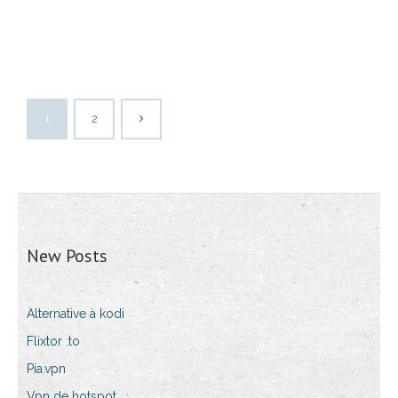
1
2
New Posts
Alternative à kodi
Flixtor .to
Pia.vpn
Vpn de hotspot